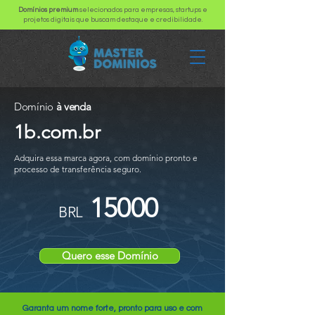
Domínios premium
selecionados para empresas, startups e
projetos digitais que buscam destaque e credibilidade.
Domínio
à venda
1b.com.br
Adquira essa marca agora, com domínio pronto e
processo de transferência seguro.
15000
BRL
Quero esse Domínio
Garanta um nome forte, pronto para uso e com