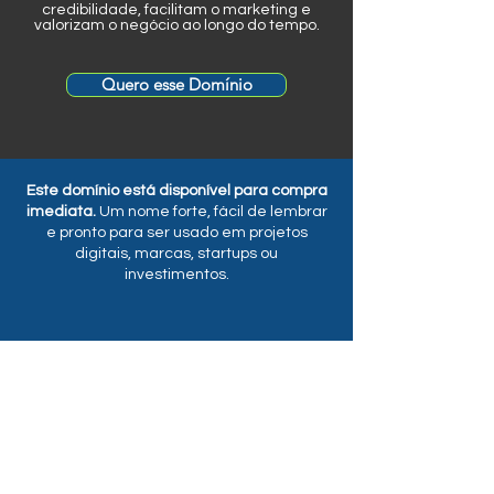
credibilidade, facilitam o marketing e
valorizam o negócio ao longo do tempo.
Quero esse Domínio
Este domínio está disponível para compra
imediata.
Um nome forte, fácil de lembrar
e pronto para ser usado em projetos
digitais, marcas, startups ou
investimentos.