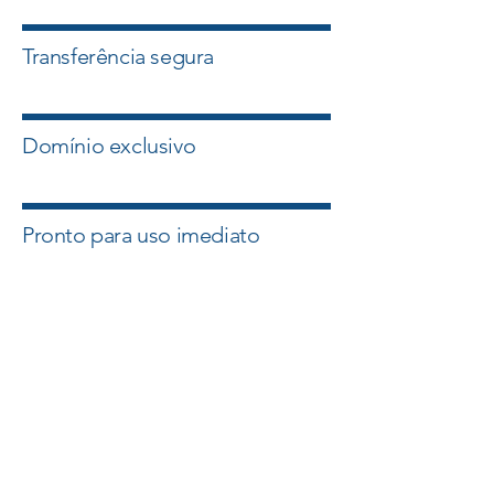
Transferência segura
Domínio exclusivo
Pronto para uso imediato
Quero esse Domínio
Falar com um Especialista
A Master Domínios atua com