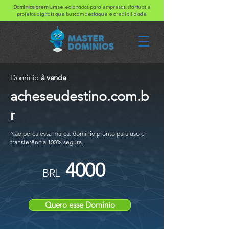
Domínios premium
selecionados para empresas, startups e
projetos digitais que buscam destaque e credibilidade.
Domínio
à venda
acheseudestino.com.b
r
Não perca essa marca: domínio pronto para uso e
transferência 100% segura.
4000
BRL
Quero esse Domínio