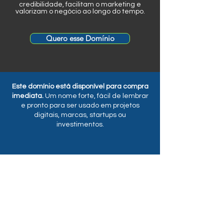
credibilidade, facilitam o marketing e
valorizam o negócio ao longo do tempo.
Quero esse Domínio
Este domínio está disponível para compra
imediata.
Um nome forte, fácil de lembrar
e pronto para ser usado em projetos
digitais, marcas, startups ou
investimentos.