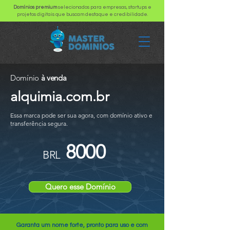
Domínios premium
selecionados para empresas, startups e
projetos digitais que buscam destaque e credibilidade.
Domínio
à venda
alquimia.com.br
Essa marca pode ser sua agora, com domínio ativo e
transferência segura.
8000
BRL
Quero esse Domínio
Garanta um nome forte, pronto para uso e com