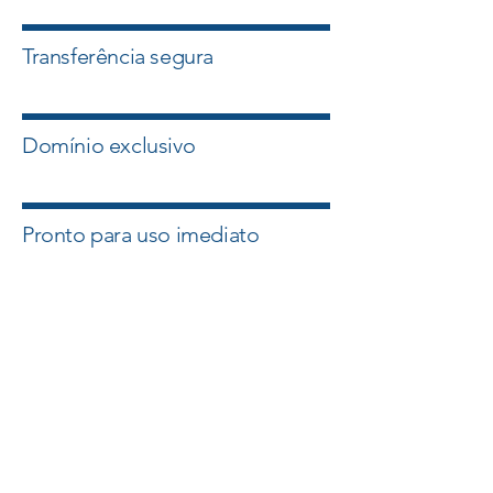
Transferência segura
Domínio exclusivo
Pronto para uso imediato
Quero esse Domínio
Falar com um Especialista
A Master Domínios atua com