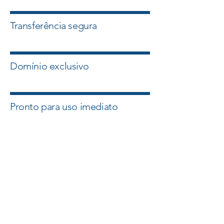
Transferência segura
Domínio exclusivo
Pronto para uso imediato
Quero esse Domínio
Falar com um Especialista
A Master Domínios atua com