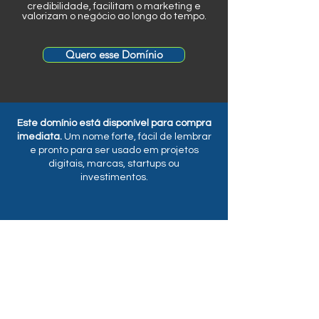
credibilidade, facilitam o marketing e
valorizam o negócio ao longo do tempo.
Quero esse Domínio
Este domínio está disponível para compra
imediata.
Um nome forte, fácil de lembrar
e pronto para ser usado em projetos
digitais, marcas, startups ou
investimentos.