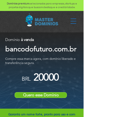
Domínios premium
selecionados para empresas, startups e
projetos digitais que buscam destaque e credibilidade.
Domínio
à venda
bancodofuturo.com.br
Compre essa marca agora, com domínio liberado e
transferência segura.
20000
BRL
Quero esse Domínio
Garanta um nome forte, pronto para uso e com