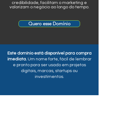
credibilidade, facilitam o marketing e
valorizam o negócio ao longo do tempo.
Quero esse Domínio
Este domínio está disponível para compra
imediata.
Um nome forte, fácil de lembrar
e pronto para ser usado em projetos
digitais, marcas, startups ou
investimentos.