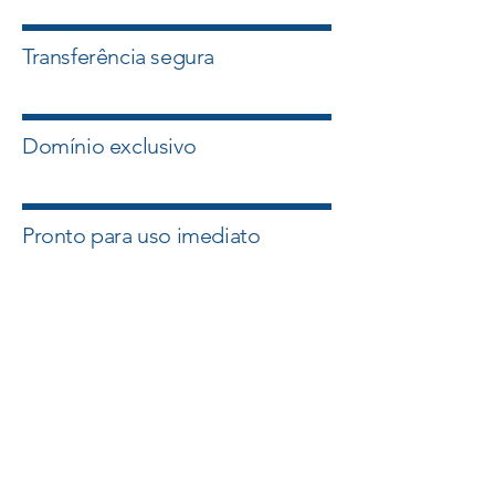
Transferência segura
Domínio exclusivo
Pronto para uso imediato
Quero esse Domínio
Falar com um Especialista
A Master Domínios atua com