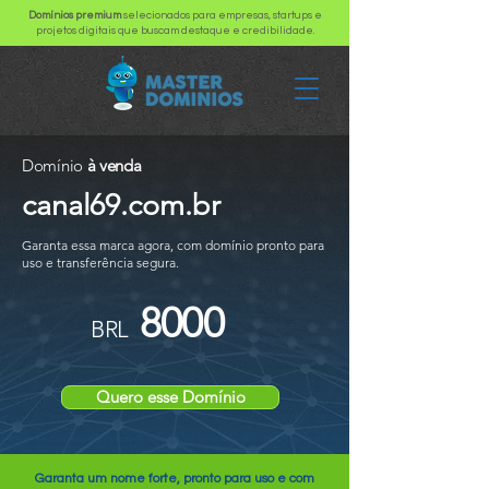
Domínios premium
selecionados para empresas, startups e
projetos digitais que buscam destaque e credibilidade.
Domínio
à venda
canal69.com.br
Garanta essa marca agora, com domínio pronto para
uso e transferência segura.
8000
BRL
Quero esse Domínio
Garanta um nome forte, pronto para uso e com