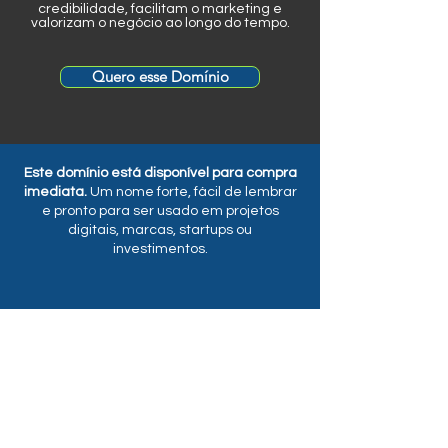
credibilidade, facilitam o marketing e
valorizam o negócio ao longo do tempo.
Quero esse Domínio
Este domínio está disponível para compra
imediata.
Um nome forte, fácil de lembrar
e pronto para ser usado em projetos
digitais, marcas, startups ou
investimentos.