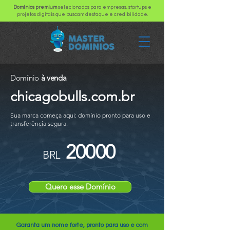
Domínios premium
selecionados para empresas, startups e
projetos digitais que buscam destaque e credibilidade.
Domínio
à venda
chicagobulls.com.br
Sua marca começa aqui: domínio pronto para uso e
transferência segura.
20000
BRL
Quero esse Domínio
Garanta um nome forte, pronto para uso e com