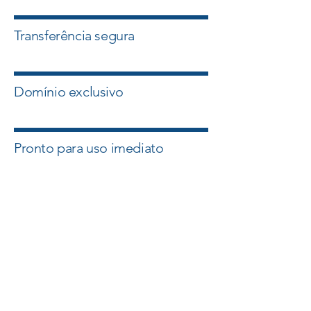
Transferência segura
Domínio exclusivo
Pronto para uso imediato
Quero esse Domínio
Falar com um Especialista
A Master Domínios atua com