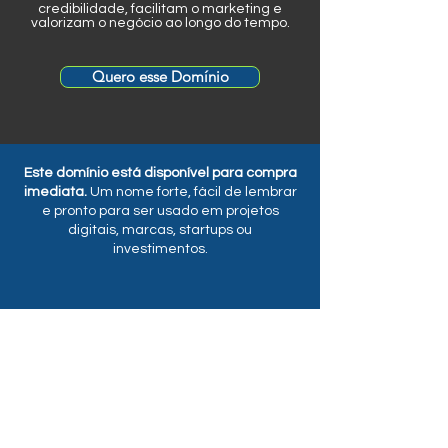
credibilidade, facilitam o marketing e
valorizam o negócio ao longo do tempo.
Quero esse Domínio
Este domínio está disponível para compra
imediata.
Um nome forte, fácil de lembrar
e pronto para ser usado em projetos
digitais, marcas, startups ou
investimentos.