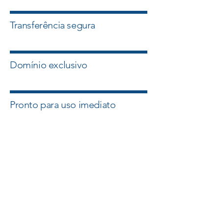
Transferência segura
Domínio exclusivo
Pronto para uso imediato
Quero esse Domínio
Falar com um Especialista
A Master Domínios atua com