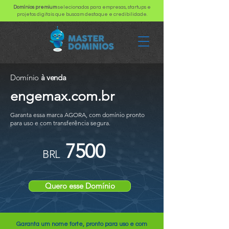
Domínios premium
selecionados para empresas, startups e
projetos digitais que buscam destaque e credibilidade.
Domínio
à venda
engemax.com.br
Garanta essa marca AGORA, com domínio pronto
para uso e com transferência segura.
7500
BRL
Quero esse Domínio
Garanta um nome forte, pronto para uso e com