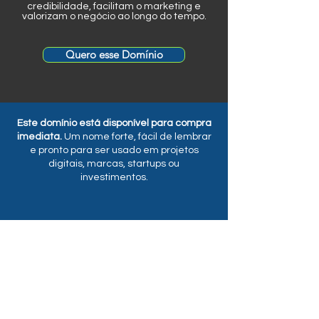
credibilidade, facilitam o marketing e
valorizam o negócio ao longo do tempo.
Quero esse Domínio
Este domínio está disponível para compra
imediata.
Um nome forte, fácil de lembrar
e pronto para ser usado em projetos
digitais, marcas, startups ou
investimentos.