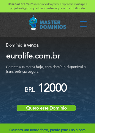
Domínios premium
selecionados para empresas, startups e
projetos digitais que buscam destaque e credibilidade.
Domínio
à venda
eurolife.com.br
Garanta sua marca hoje, com domínio disponível e
transferência segura.
12000
BRL
Quero esse Domínio
Garanta um nome forte, pronto para uso e com