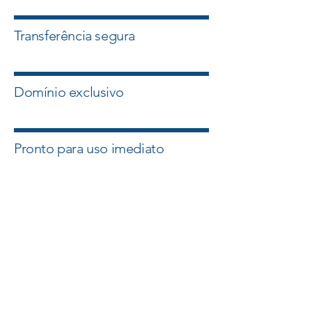
Transferência segura
Domínio exclusivo
Pronto para uso imediato
Quero esse Domínio
Falar com um Especialista
A Master Domínios atua com