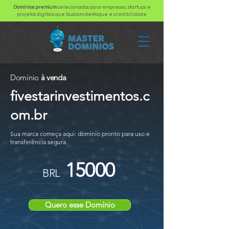
Domínios premium
selecionados para empresas, startups e
projetos digitais que buscam destaque e credibilidade.
Domínio
à venda
fivestarinvestimentos.c
om.br
Sua marca começa aqui: domínio pronto para uso e
transferência segura.
15000
BRL
Quero esse Domínio