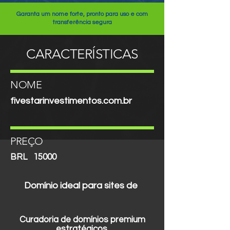
Garanta um nome forte, pronto para uso e com
transferência segura
CARACTERÍSTICAS
NOME
fivestarinvestimentos.com.br
PREÇO
BRL
15000
Domínio ideal para sites de
Curadoria de domínios premium
estratégicos.