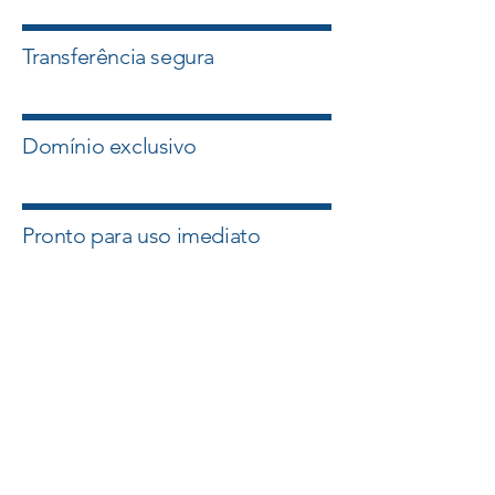
Transferência segura
Domínio exclusivo
Pronto para uso imediato
Quero esse Domínio
Falar com um Especialista
A Master Domínios atua com