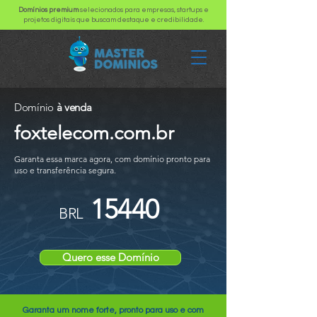
Domínios premium
selecionados para empresas, startups e
projetos digitais que buscam destaque e credibilidade.
Domínio
à venda
foxtelecom.com.br
Garanta essa marca agora, com domínio pronto para
uso e transferência segura.
15440
BRL
Quero esse Domínio
Garanta um nome forte, pronto para uso e com