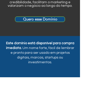
credibilidade, facilitam o marketing e
valorizam o negócio ao longo do tempo.
Quero esse Domínio
Este domínio está disponível para compra
imediata.
Um nome forte, fácil de lembrar
e pronto para ser usado em projetos
digitais, marcas, startups ou
investimentos.