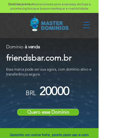
Domínios premium
selecionados para empresas, startups e
projetos digitais que buscam destaque e credibilidade.
Domínio
à venda
friendsbar.com.br
Essa marca pode ser sua agora, com domínio ativo e
transferência segura.
20000
BRL
Quero esse Domínio
Garanta um nome forte, pronto para uso e com