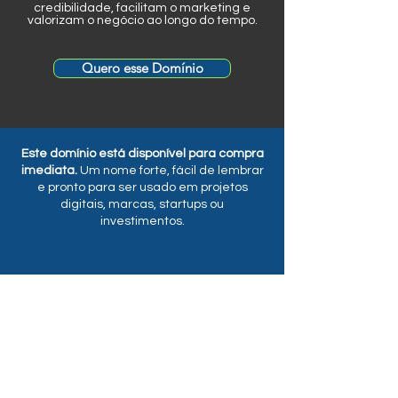
credibilidade, facilitam o marketing e
valorizam o negócio ao longo do tempo.
Quero esse Domínio
Este domínio está disponível para compra
imediata.
Um nome forte, fácil de lembrar
e pronto para ser usado em projetos
digitais, marcas, startups ou
investimentos.