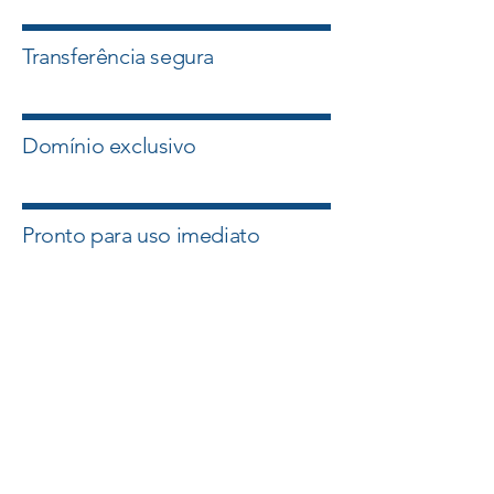
Transferência segura
Domínio exclusivo
Pronto para uso imediato
Quero esse Domínio
Falar com um Especialista
A Master Domínios atua com