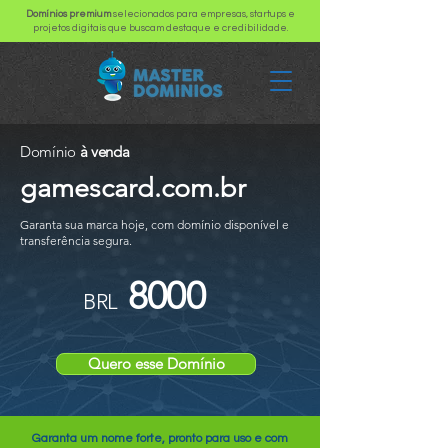
Domínios premium
selecionados para empresas, startups e
projetos digitais que buscam destaque e credibilidade.
Domínio
à venda
gamescard.com.br
Garanta sua marca hoje, com domínio disponível e
transferência segura.
8000
BRL
Quero esse Domínio
Garanta um nome forte, pronto para uso e com