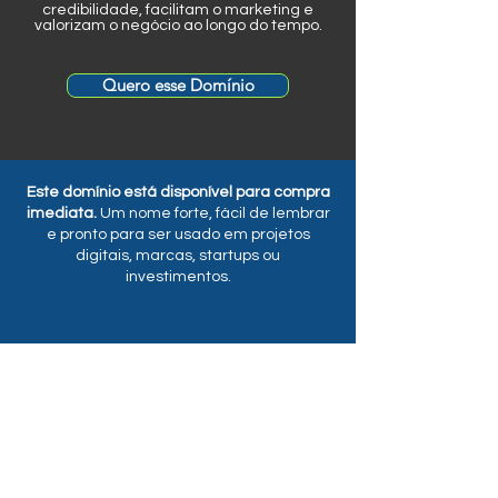
credibilidade, facilitam o marketing e
valorizam o negócio ao longo do tempo.
Quero esse Domínio
Este domínio está disponível para compra
imediata.
Um nome forte, fácil de lembrar
e pronto para ser usado em projetos
digitais, marcas, startups ou
investimentos.