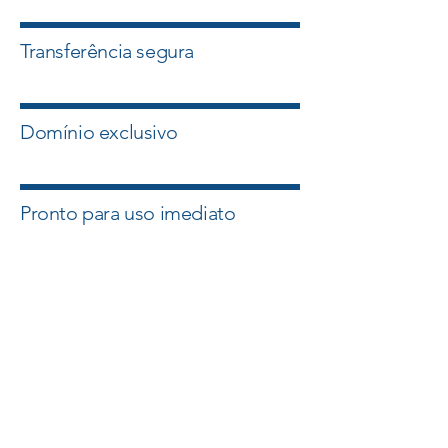
Transferência segura
Domínio exclusivo
Pronto para uso imediato
Quero esse Domínio
Falar com um Especialista
A Master Domínios atua com