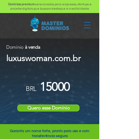
Domínios premium
selecionados para empresas, startups e
projetos digitais que buscam destaque e credibilidade.
Domínio
à venda
luxuswoman.com.br
15000
BRL
Quero esse Domínio
Garanta um nome forte, pronto para uso e com
transferência segura