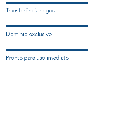
Transferência segura
Domínio exclusivo
Pronto para uso imediato
Quero esse Domínio
Falar com um Especialista
A Master Domínios atua com
intermediação segura e suporte