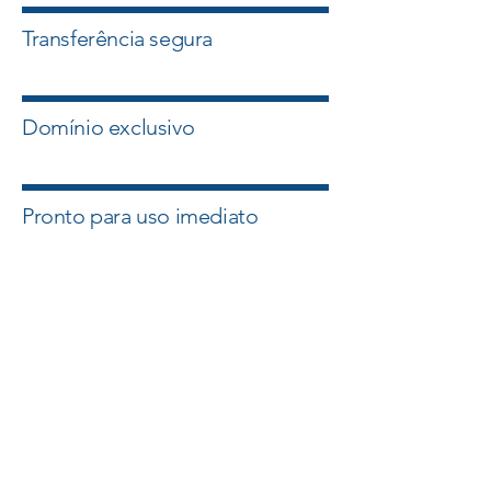
Transferência segura
Domínio exclusivo
Pronto para uso imediato
Quero esse Domínio
Falar com um Especialista
A Master Domínios atua com
intermediação segura e suporte