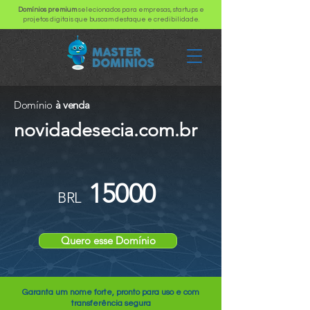
Domínios premium
selecionados para empresas, startups e
projetos digitais que buscam destaque e credibilidade.
Domínio
à venda
novidadesecia.com.br
15000
BRL
Quero esse Domínio
Garanta um nome forte, pronto para uso e com
transferência segura