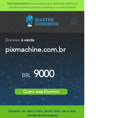
Domínios premium
selecionados para empresas, startups e
projetos digitais que buscam destaque e credibilidade.
Domínio
à venda
pixmachine.com.br
9000
BRL
Quero esse Domínio
Garanta um nome forte, pronto para uso e com
transferência segura