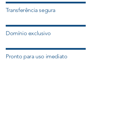
Transferência segura
Domínio exclusivo
Pronto para uso imediato
Quero esse Domínio
Falar com um Especialista
A Master Domínios atua com
intermediação segura e suporte