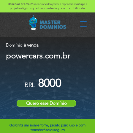
Domínios premium
selecionados para empresas, startups e
projetos digitais que buscam destaque e credibilidade.
Domínio
à venda
powercars.com.br
8000
BRL
Quero esse Domínio
Garanta um nome forte, pronto para uso e com
transferência segura