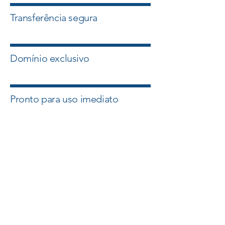
Transferência segura
Domínio exclusivo
Pronto para uso imediato
Quero esse Domínio
Falar com um Especialista
A Master Domínios atua com
intermediação segura e suporte