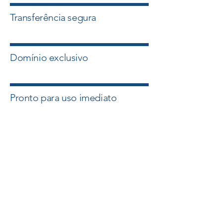
Transferência segura
Domínio exclusivo
Pronto para uso imediato
Quero esse Domínio
Falar com um Especialista
A Master Domínios atua com
intermediação segura e suporte