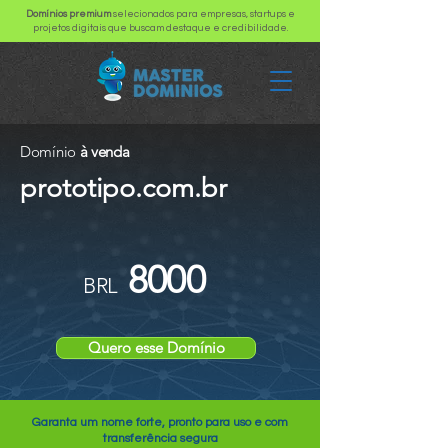
Domínios premium
selecionados para empresas, startups e
projetos digitais que buscam destaque e credibilidade.
Domínio
à venda
prototipo.com.br
8000
BRL
Quero esse Domínio
Garanta um nome forte, pronto para uso e com
transferência segura