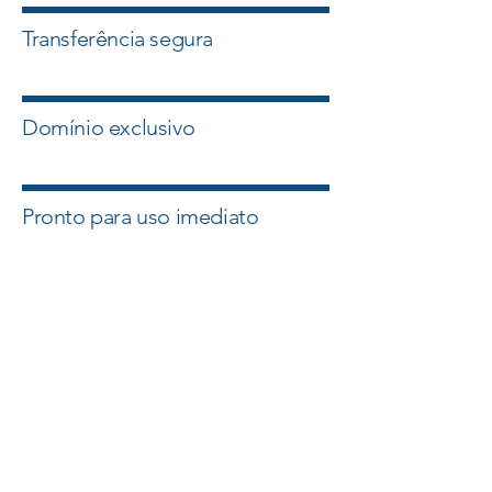
Transferência segura
Domínio exclusivo
Pronto para uso imediato
Quero esse Domínio
Falar com um Especialista
A Master Domínios atua com
intermediação segura e suporte