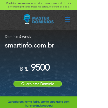
Domínios premium
selecionados para empresas, startups e
projetos digitais que buscam destaque e credibilidade.
Domínio
à venda
smartinfo.com.br
9500
BRL
Quero esse Domínio
Garanta um nome forte, pronto para uso e com
transferência segura