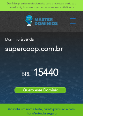
Domínios premium
selecionados para empresas, startups e
projetos digitais que buscam destaque e credibilidade.
Domínio
à venda
supercoop.com.br
15440
BRL
Quero esse Domínio
Garanta um nome forte, pronto para uso e com
transferência segura