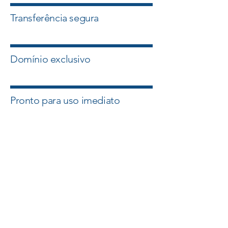
Transferência segura
Domínio exclusivo
Pronto para uso imediato
Quero esse Domínio
Falar com um Especialista
A Master Domínios atua com
intermediação segura e suporte