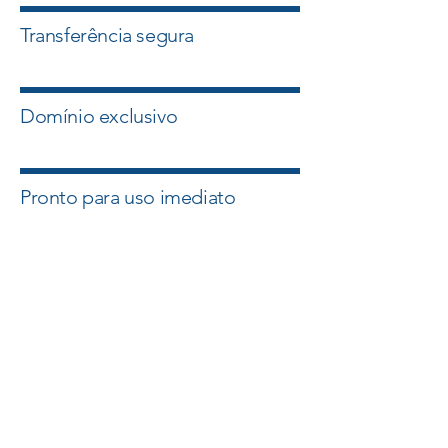
Transferência segura
Domínio exclusivo
Pronto para uso imediato
Quero esse Domínio
Falar com um Especialista
A Master Domínios atua com
intermediação segura e suporte