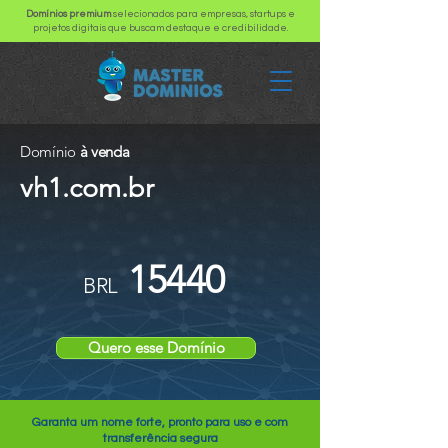
Domínios premium
selecionados para empresas, startups e
projetos digitais que buscam destaque e credibilidade.
Domínio
à venda
vh1.com.br
15440
BRL
Quero esse Domínio
Garanta um nome forte, pronto para uso e com
transferência segura