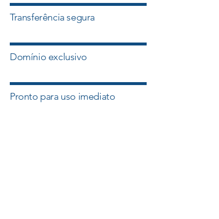
Transferência segura
Domínio exclusivo
Pronto para uso imediato
Quero esse Domínio
Falar com um Especialista
A Master Domínios atua com
intermediação segura e suporte