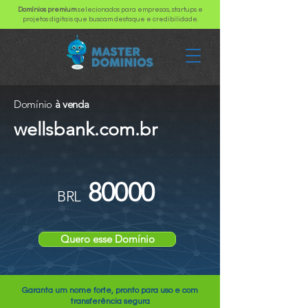
Domínios premium
selecionados para empresas, startups e
projetos digitais que buscam destaque e credibilidade.
Domínio
à venda
wellsbank.com.br
80000
BRL
Quero esse Domínio
Garanta um nome forte, pronto para uso e com
transferência segura